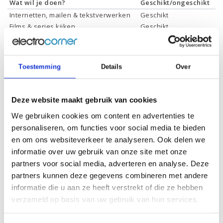
Wat wil je doen?
Geschikt/ongeschikt
Internetten, mailen & tekstverwerken
Geschikt
Films & series kijken
Geschikt
Foto's bewerken
Geschikt
Video's bewerken
Geschikt
Gamen
Geschikt *
Toestemming
Details
Over
* Systeemvereisten zijn sterk afhankelijk van de games die u wilt spelen,
controleer dit eerst en bepaal daarop uw keuze.
Deze website maakt gebruik van cookies
We gebruiken cookies om content en advertenties te
Specificaties
personaliseren, om functies voor social media te bieden
en om ons websiteverkeer te analyseren. Ook delen we
Schermdiagonaal:
17.3 inch (43,9 cm)
informatie over uw gebruik van onze site met onze
partners voor social media, adverteren en analyse. Deze
Scherm resolutie:
1920 x 1080 (Full HD)
partners kunnen deze gegevens combineren met andere
Touchscreen:
-
informatie die u aan ze heeft verstrekt of die ze hebben
Scherm reflectie:
Ontspiegeld
verzameld op basis van uw gebruik van hun services.
Scherm omklapbaar:
-