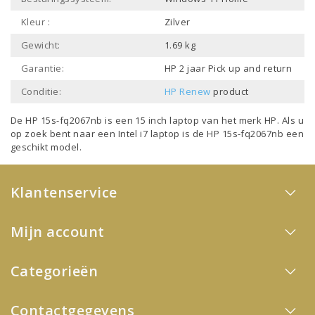
Kleur :
Zilver
Gewicht:
1.69 kg
Garantie:
HP 2 jaar Pick up and return
Conditie:
HP Renew
product
De HP 15s-fq2067nb is een
15 inch laptop
van het merk
HP
. Als u
op zoek bent naar een
Intel i7 laptop
is de HP 15s-fq2067nb een
geschikt model.
Klantenservice
Mijn account
Categorieën
Contactgegevens