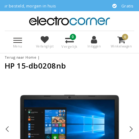
orgen in huis
Gratis bezorgd
0
0
Menu
Vergelijk
Verlanglijst
Inloggen
Winkelwagen
Terug naar Home
|
HP 15-db0208nb