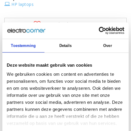
HP laptops
Aan verlanglijst toevoegen
Voeg toe aan vergelijking
Toestemming
Details
Over
Schermgrootte
15.6" HD SVA Ontspiegeld WLED backlit
Deze website maakt gebruik van cookies
Tablet mogelijkheid
-
We gebruiken cookies om content en advertenties te
Resolutie
1366 x 768
personaliseren, om functies voor social media te bieden
Processor
AMD A4-9125
en om ons websiteverkeer te analyseren. Ook delen we
Proc. snelheid
2.3 tot 2.6 GHz / 1 Mb Cache - 2 Cores
informatie over uw gebruik van onze site met onze
Videokaart
AMD Radeon R3 Graphics
Geheugen
8 Gb
partners voor social media, adverteren en analyse. Deze
Flash Cache
-
partners kunnen deze gegevens combineren met andere
SSD
256 Gb M2
informatie die u aan ze heeft verstrekt of die ze hebben
HDD
25 Gb Dropbox
verzameld op basis van uw gebruik van hun services.
DVD
-