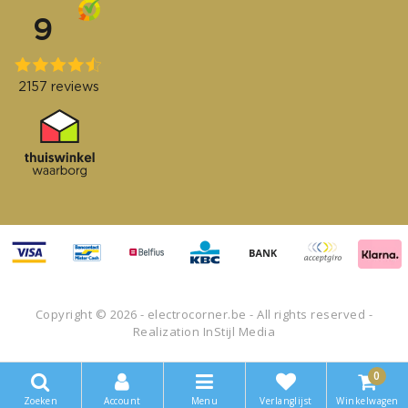
Copyright © 2026 - electrocorner.be - All rights reserved -
Realization
InStijl Media
0
Zoeken
Account
Menu
Verlanglijst
Winkelwagen