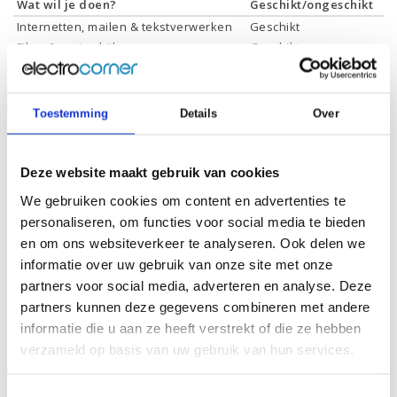
Wat wil je doen?
Geschikt/ongeschikt
Internetten, mailen & tekstverwerken
Geschikt
Films & series kijken
Geschikt
Foto's bewerken
Ongeschikt
Video's bewerken
Ongeschikt
Gamen
Ongeschikt
Toestemming
Details
Over
Deze website maakt gebruik van cookies
We gebruiken cookies om content en advertenties te
Specificaties
personaliseren, om functies voor social media te bieden
en om ons websiteverkeer te analyseren. Ook delen we
Schermdiagonaal:
15.6 inch (39,6 cm)
informatie over uw gebruik van onze site met onze
Scherm resolutie:
1920 x 1080 (Full HD)
partners voor social media, adverteren en analyse. Deze
partners kunnen deze gegevens combineren met andere
Touchscreen:
-
informatie die u aan ze heeft verstrekt of die ze hebben
Scherm reflectie:
Ontspiegeld
verzameld op basis van uw gebruik van hun services.
Scherm omklapbaar:
-