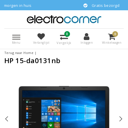
 huis
Gratis bezorgd
0
0
Menu
Vergelijk
Verlanglijst
Inloggen
Winkelwagen
Terug naar Home
|
HP 15-da0131nb