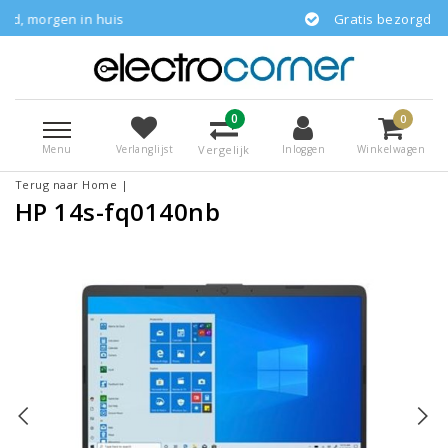
n huis
Gratis bezorgd
0
0
Menu
Vergelijk
Verlanglijst
Inloggen
Winkelwagen
Terug naar Home
|
HP 14s-fq0140nb