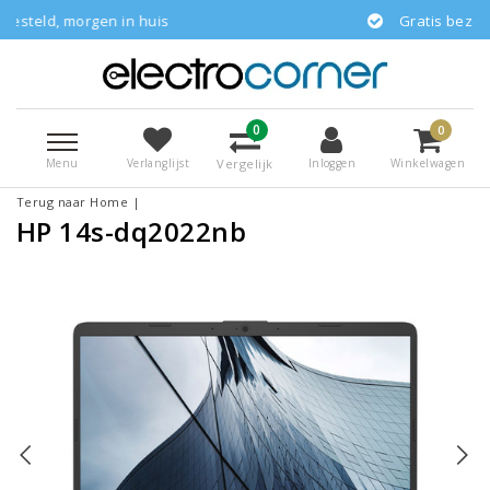
 in huis
Gratis bezorgd
0
0
Menu
Vergelijk
Verlanglijst
Inloggen
Winkelwagen
Terug naar Home
|
HP 14s-dq2022nb