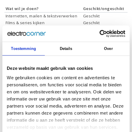
Wat wil je doen?
Geschikt/ongeschikt
Internetten, mailen & tekstverwerken
Geschikt
Films & series kijken
Geschikt
Foto's bewerken
Geschikt
Video's bewerken
Geschikt
Gamen
Geschikt *
Toestemming
Details
Over
* Systeemvereisten zijn sterk afhankelijk van de games die u wilt spelen,
controleer dit eerst en bepaal daarop uw keuze.
Deze website maakt gebruik van cookies
We gebruiken cookies om content en advertenties te
Specificaties
personaliseren, om functies voor social media te bieden
en om ons websiteverkeer te analyseren. Ook delen we
Schermdiagonaal:
14.0 inch (35,6 cm)
informatie over uw gebruik van onze site met onze
Scherm resolutie:
1920 x 1080 (Full HD)
partners voor social media, adverteren en analyse. Deze
partners kunnen deze gegevens combineren met andere
Touchscreen:
-
informatie die u aan ze heeft verstrekt of die ze hebben
Scherm reflectie:
Ontspiegeld
verzameld op basis van uw gebruik van hun services.